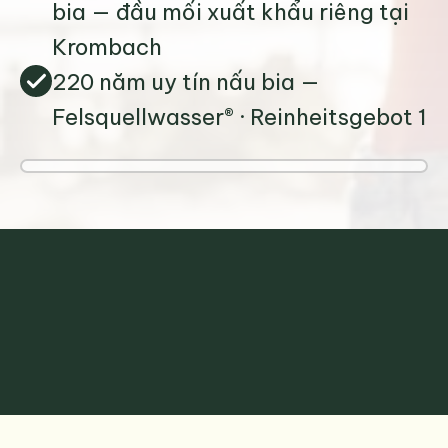
bia — đầu mối xuất khẩu riêng tại 
Krombach
220 năm uy tín nấu bia — 
Felsquellwasser® · Reinheitsgebot 15