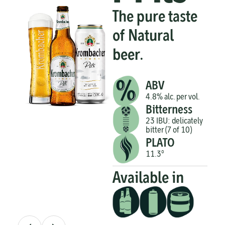
The pure taste
of Natural
beer.
ABV
4.8% alc. per vol.
Bitterness
23 IBU: delicately
bitter (7 of 10)
PLATO
11.3°
Available in