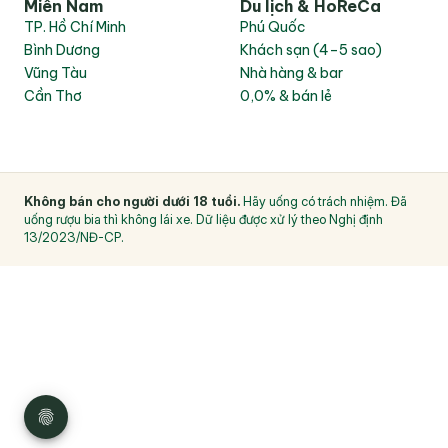
Miền Nam
Du lịch & HoReCa
TP. Hồ Chí Minh
Phú Quốc
Bình Dương
Khách sạn (4–5 sao)
Vũng Tàu
Nhà hàng & bar
Cần Thơ
0,0% & bán lẻ
Không bán cho người dưới 18 tuổi. 
Hãy uống có trách nhiệm. Đã 
uống rượu bia thì không lái xe. Dữ liệu được xử lý theo Nghị định 
13/2023/NĐ-CP.
Privacy
Disclaimer
Imprint
Sitemap
Press