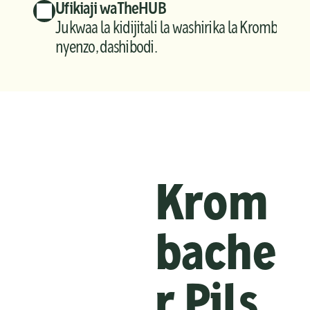
Ufikiaji wa TheHUB
Jukwaa la kidijitali la washirika la Krombacher 
nyenzo, dashibodi.
Krom
bache
r Pils