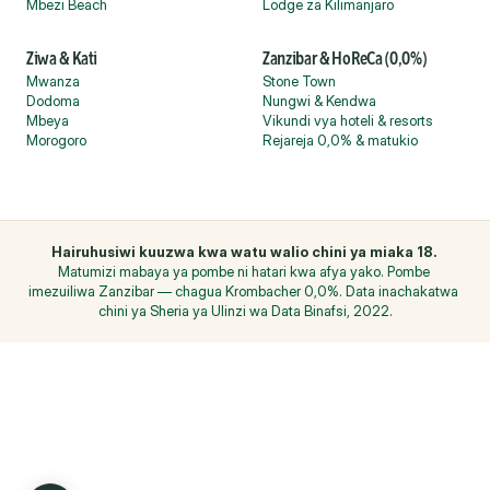
Mbezi Beach
Lodge za Kilimanjaro
Ziwa & Kati
Zanzibar & HoReCa (0,0%)
Mwanza
Stone Town
Dodoma
Nungwi & Kendwa
Mbeya
Vikundi vya hoteli & resorts
Morogoro
Rejareja 0,0% & matukio
Hairuhusiwi kuuzwa kwa watu walio chini ya miaka 18. 
Matumizi mabaya ya pombe ni hatari kwa afya yako. Pombe 
imezuiliwa Zanzibar — chagua Krombacher 0,0%. Data inachakatwa 
chini ya Sheria ya Ulinzi wa Data Binafsi, 2022.