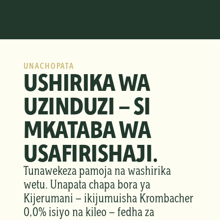
UNACHOPATA
USHIRIKA WA 
UZINDUZI — SI 
MKATABA WA 
USAFIRISHAJI.
Tunawekeza pamoja na washirika 
wetu. Unapata chapa bora ya 
Kijerumani — ikijumuisha Krombacher 
0,0% isiyo na kileo — fedha za 