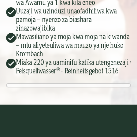
wa Awamu ya 1 kwa kila eneo
Uuzaji wa uzinduzi unaofadhiliwa kwa 
pamoja — nyenzo za biashara 
zinazowajibika
Mawasiliano ya moja kwa moja na kiwanda 
— mtu aliyeteuliwa wa mauzo ya nje huko 
Krombach
Miaka 220 ya uaminifu katika utengenezaji wa 
Felsquellwasser® · Reinheitsgebot 1516