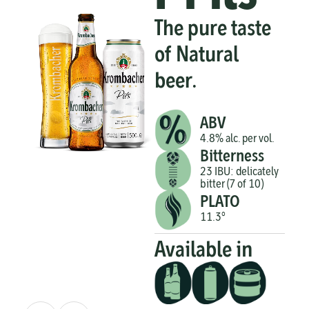
The pure taste
of Natural
beer.
ABV
4.8% alc. per vol.
Bitterness
23 IBU: delicately
bitter (7 of 10)
PLATO
11.3°
Available in