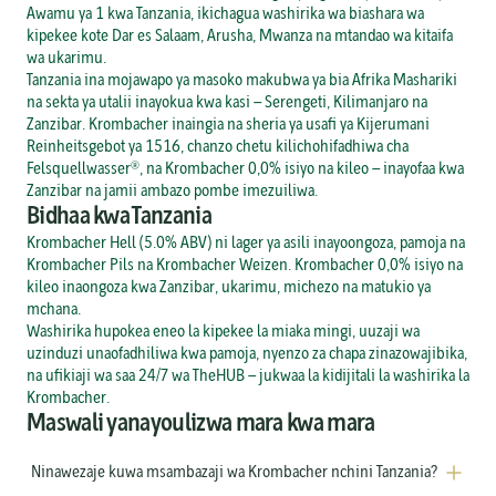
Awamu ya 1 kwa Tanzania, ikichagua washirika wa biashara wa 
kipekee kote Dar es Salaam, Arusha, Mwanza na mtandao wa kitaifa 
wa ukarimu.
Tanzania ina mojawapo ya masoko makubwa ya bia Afrika Mashariki 
na sekta ya utalii inayokua kwa kasi — Serengeti, Kilimanjaro na 
Zanzibar. Krombacher inaingia na sheria ya usafi ya Kijerumani 
Reinheitsgebot ya 1516, chanzo chetu kilichohifadhiwa cha 
Felsquellwasser®, na Krombacher 0,0% isiyo na kileo — inayofaa kwa 
Zanzibar na jamii ambazo pombe imezuiliwa.
Bidhaa kwa Tanzania
Krombacher Hell (5.0% ABV) ni lager ya asili inayoongoza, pamoja na 
Krombacher Pils na Krombacher Weizen. Krombacher 0,0% isiyo na 
kileo inaongoza kwa Zanzibar, ukarimu, michezo na matukio ya 
mchana.
Washirika hupokea eneo la kipekee la miaka mingi, uuzaji wa 
uzinduzi unaofadhiliwa kwa pamoja, nyenzo za chapa zinazowajibika, 
na ufikiaji wa saa 24/7 wa TheHUB — jukwaa la kidijitali la washirika la 
Krombacher.
Maswali yanayoulizwa mara kwa mara
Ninawezaje kuwa msambazaji wa Krombacher nchini Tanzania?