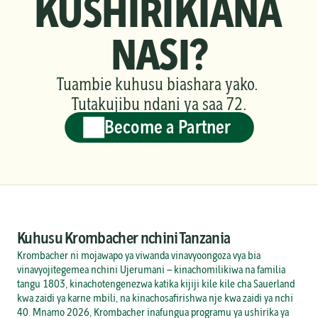
KUSHIRIKIANA 
NASI?
Tuambie kuhusu biashara yako. 
Tutakujibu ndani ya saa 72.
Become a Partner
Kuhusu Krombacher nchini Tanzania
Krombacher ni mojawapo ya viwanda vinavyoongoza vya bia 
vinavyojitegemea nchini Ujerumani — kinachomilikiwa na familia 
tangu 1803, kinachotengenezwa katika kijiji kile kile cha Sauerland 
kwa zaidi ya karne mbili, na kinachosafirishwa nje kwa zaidi ya nchi 
40. Mnamo 2026, Krombacher inafungua programu ya ushirika ya 