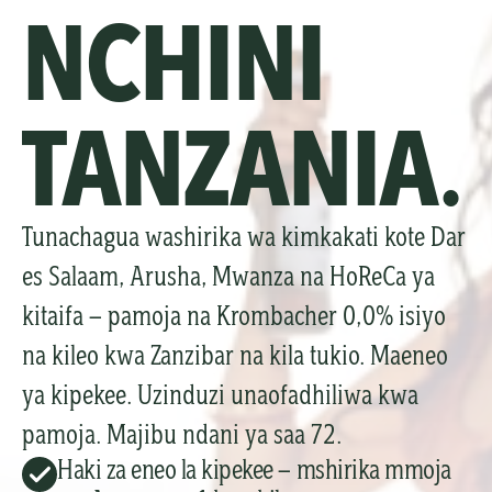
NCHINI 
TANZANIA.
Tunachagua washirika wa kimkakati kote Dar 
es Salaam, Arusha, Mwanza na HoReCa ya 
kitaifa — pamoja na Krombacher 0,0% isiyo 
na kileo kwa Zanzibar na kila tukio. Maeneo 
ya kipekee. Uzinduzi unaofadhiliwa kwa 
pamoja. Majibu ndani ya saa 72.
Haki za eneo la kipekee — mshirika mmoja 